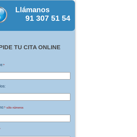
Llámanos
91 307 51 54
PIDE TU CITA ONLINE
e:
*
dos:
no:
* sólo números
*