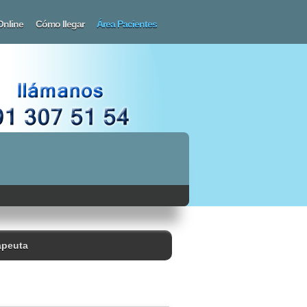
Online
Cómo llegar
Área Pacientes
Tarjeta Montecarmelo
Financiación
Seguros Dentales
Preguntas Frecuentes
Contacto
entista y
apeuta