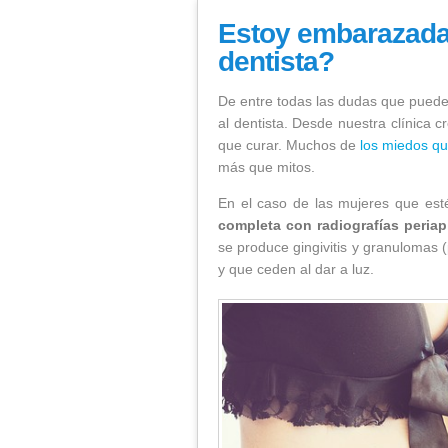
Caries
Estoy embarazada,
Ortodoncia
dentista?
Periodoncia
Estoy embarazada, ¿Debo tener mie
De entre todas las dudas que puede
al dentista. Desde nuestra clínica
que curar. Muchos de
los miedos q
más que mitos.
En el caso de las mujeres que es
completa con radiografías periap
se produce gingivitis y granulomas
y que ceden al dar a luz.