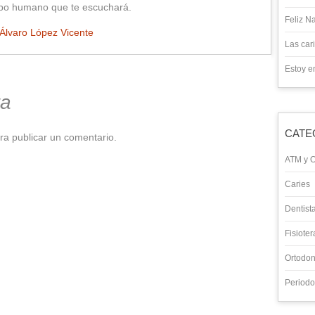
uipo humano que te escuchará.
Feliz N
Álvaro López Vicente
Las cari
Estoy e
ta
CATE
a publicar un comentario.
ATM y O
Caries
Dentist
Fisioter
Ortodon
Periodo