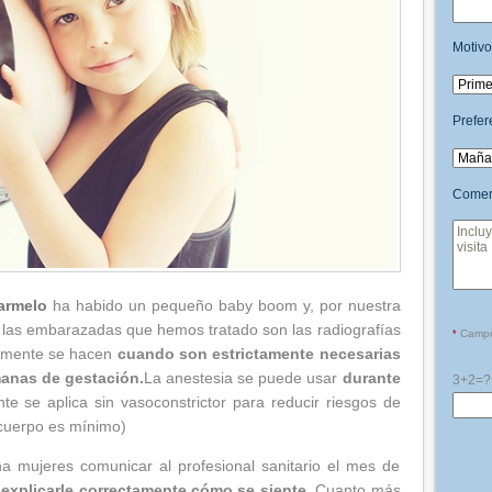
Motivo
Prefer
Comen
armelo
ha habido un pequeño baby boom y, por nuestra
 las embarazadas que hemos tratado son las radiografías
Campos
*
olamente se hacen
cuando son estrictamente necesarias
manas de gestación.
La anestesia se puede usar
durante
3+2=?
 se aplica sin vasoconstrictor para reducir riesgos de
 cuerpo es mínimo)
a mujeres comunicar al profesional sanitario el mes de
y
explicarle correctamente cómo se siente
. Cuanto más