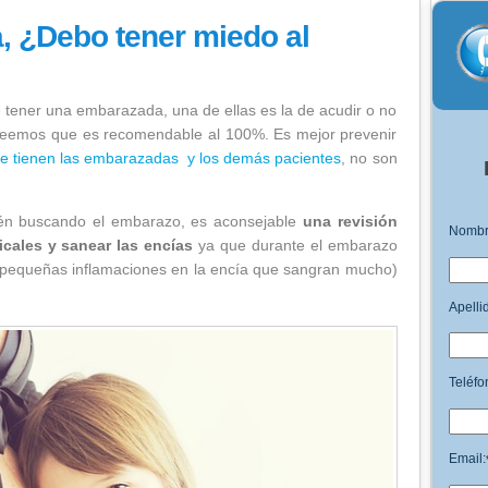
 ¿Debo tener miedo al
do al dentista?
 tener una embarazada, una de ellas es la de acudir o no
 creemos que es recomendable al 100%. Es mejor prevenir
ue tienen las embarazadas y los demás pacientes
, no son
tén buscando el embarazo, es aconsejable
una revisión
Nombr
icales y sanear las encías
ya que durante el embarazo
 (pequeñas inflamaciones en la encía que sangran mucho)
Apelli
Teléfo
Email: