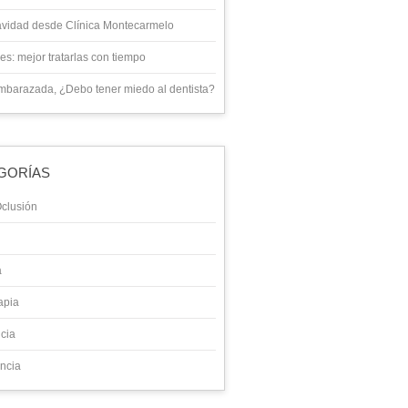
avidad desde Clínica Montecarmelo
es: mejor tratarlas con tiempo
mbarazada, ¿Debo tener miedo al dentista?
GORÍAS
clusión
a
apia
cia
ncia