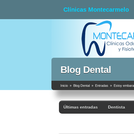
Clínicas Montecarmelo
Dentista y Fisioterapia
Blog Dental
Clínicas M
Inicio
»
Blog Dental
»
Entradas
»
Estoy embaraz
Fisioterap
Últimas entradas
Dentista
ATM y Oclus