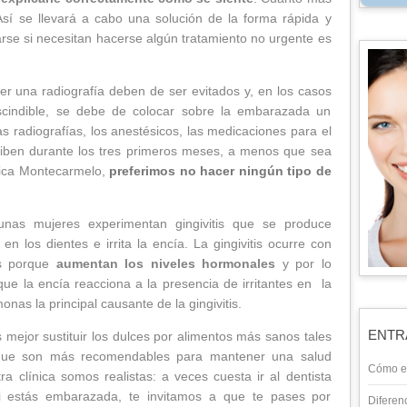
sí se llevará a cabo una solución de la forma rápida y
rse si necesitan hacerse algún tratamiento no urgente es
er una radiografía deben de ser evitados y, en los casos
cindible, se debe de colocar sobre la embarazada un
s radiografías, los anestésicos, las medicaciones para el
scriben durante los tres primeros meses, a menos que sea
nica Montecarmelo,
preferimos no hacer ningún tipo de
unas mujeres experimentan gingivitis que se produce
n los dientes e irrita la encía. La gingivitis ocurre con
as porque
aumentan los niveles hormonales
y por lo
ue la encía reacciona a la presencia de irritantes en la
onas la principal causante de la gingivitis.
ENTR
s mejor sustituir los dulces por alimentos más sanos tales
 que son más recomendables para mantener una salud
Cómo el
 clínica somos realistas: a veces cuesta ir al dentista
i estás embarazada, te invitamos a que te pases por
Diferen