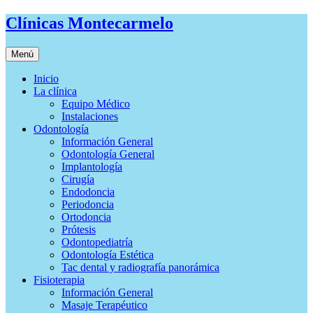
Clínicas Montecarmelo
Menú
Inicio
La clínica
Equipo Médico
Instalaciones
Odontología
Información General
Odontología General
Implantología
Cirugía
Endodoncia
Periodoncia
Ortodoncia
Prótesis
Odontopediatría
Odontología Estética
Tac dental y radiografía panorámica
Fisioterapia
Información General
Masaje Terapéutico