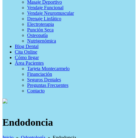
Masaje Deportivo
Vendaje Funcional
Vendaje Neuromuscular
Drenaje Linfático
Electroterapia
Punción Seca
Osteopatía
Nutrigenómica
Blog Dental
Cita Online
Cómo llegar
Área Pacientes
Tarjeta Montecarmelo
Financiación
Seguros Dentales
Preguntas Frecuentes
Contacto
Dentista y Fisioterapia
Clínicas Montecarmelo –
Endodoncia
Dentista y Fisioterapia
Inicio
»
Odontología
»
Endodoncia