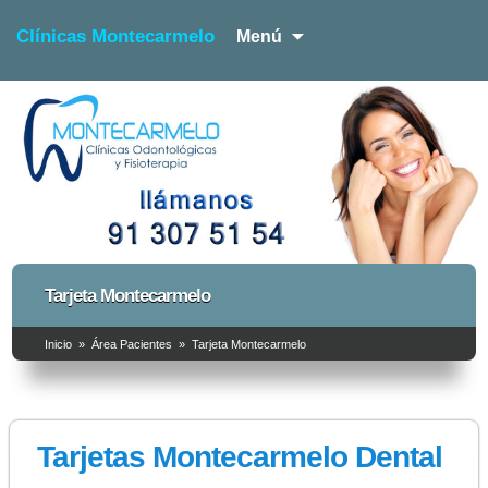
Clínicas Montecarmelo
Menú
Dentista y Fisioterapia
Clínicas Montecarmelo –
Tarjeta Montecarmelo
Dentista y Fisioterapia
Inicio
»
Área Pacientes
»
Tarjeta Montecarmelo
Tarjetas Montecarmelo Dental