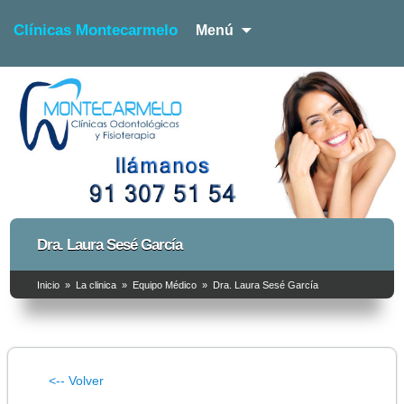
Clínicas Montecarmelo
Menú
Dentista y Fisioterapia
Clínicas Montecarmelo –
Dra. Laura Sesé García
Dentista y Fisioterapia
Inicio
»
La clinica
»
Equipo Médico
»
Dra. Laura Sesé García
<-- Volver