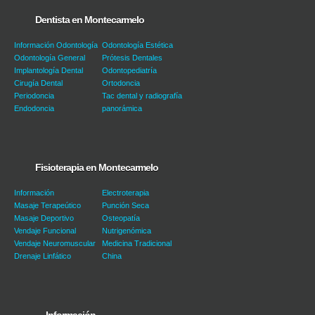
Dentista en Montecarmelo
Información Odontología
Odontología Estética
Odontología General
Prótesis Dentales
Implantología Dental
Odontopediatría
Cirugía Dental
Ortodoncia
Periodoncia
Tac dental y radiografía
Endodoncia
panorámica
Fisioterapia en Montecarmelo
Información
Electroterapia
Masaje Terapeútico
Punción Seca
Masaje Deportivo
Osteopatía
Vendaje Funcional
Nutrigenómica
Vendaje Neuromuscular
Medicina Tradicional
Drenaje Linfático
China
Información