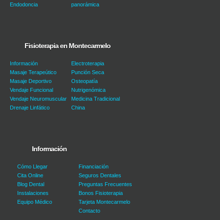
Endodoncia
panorámica
Fisioterapia en Montecarmelo
Información
Electroterapia
Masaje Terapeútico
Punción Seca
Masaje Deportivo
Osteopatía
Vendaje Funcional
Nutrigenómica
Vendaje Neuromuscular
Medicina Tradicional
Drenaje Linfático
China
Información
Cómo Llegar
Financiación
Cita Online
Seguros Dentales
Blog Dental
Preguntas Frecuentes
Instalaciones
Bonos Fisioterapia
Equipo Médico
Tarjeta Montecarmelo
Contacto