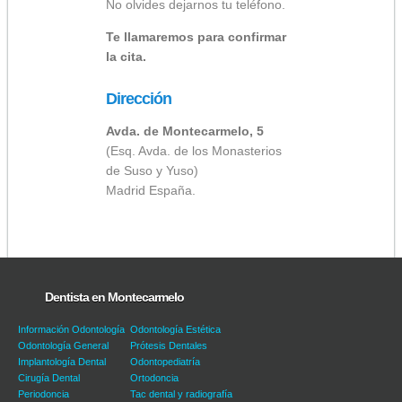
No olvides dejarnos tu teléfono.
Te llamaremos para confirmar
la cita.
Dirección
Avda. de Montecarmelo, 5
(Esq. Avda. de los Monasterios
de Suso y Yuso)
Madrid España.
Dentista en Montecarmelo
Información Odontología
Odontología Estética
Odontología General
Prótesis Dentales
Implantología Dental
Odontopediatría
Cirugía Dental
Ortodoncia
Periodoncia
Tac dental y radiografía