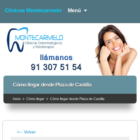
Clínicas Montecarmelo
Menú
Dentista y Fisioterapia
Clínicas Montecarmelo –
Cómo llegar desde Plaza de Castilla
Dentista y Fisioterapia
Inicio
»
Cómo llegar
»
Cómo llegar desde Plaza de Castilla
<-- Volver