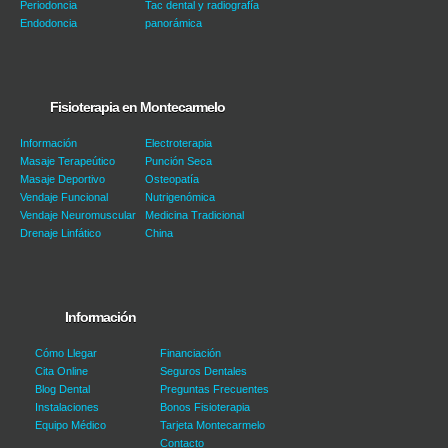
Periodoncia
Tac dental y radiografía
Endodoncia
panorámica
Fisioterapia en Montecarmelo
Información
Electroterapia
Masaje Terapeútico
Punción Seca
Masaje Deportivo
Osteopatía
Vendaje Funcional
Nutrigenómica
Vendaje Neuromuscular
Medicina Tradicional
Drenaje Linfático
China
Información
Cómo Llegar
Financiación
Cita Online
Seguros Dentales
Blog Dental
Preguntas Frecuentes
Instalaciones
Bonos Fisioterapia
Equipo Médico
Tarjeta Montecarmelo
Contacto