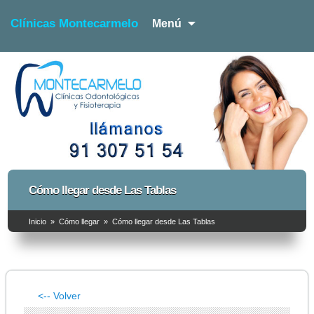
Clínicas Montecarmelo
Menú
Dentista y Fisioterapia
Clínicas Montecarmelo –
Cómo llegar desde Las Tablas
Dentista y Fisioterapia
Inicio
»
Cómo llegar
»
Cómo llegar desde Las Tablas
<-- Volver