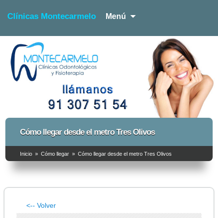
Clínicas Montecarmelo
Menú
Dentista y Fisioterapia
Clínicas Montecarmelo –
Cómo llegar desde el metro Tres Olivos
Dentista y Fisioterapia
Inicio
»
Cómo llegar
»
Cómo llegar desde el metro Tres Olivos
<-- Volver