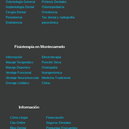
Odontología General
Prótesis Dentales
Implantología Dental
Odontopediatría
Cirugía Dental
Ortodoncia
Periodoncia
Tac dental y radiografía
Endodoncia
panorámica
Fisioterapia en Montecarmelo
Información
Electroterapia
Masaje Terapeútico
Punción Seca
Masaje Deportivo
Osteopatía
Vendaje Funcional
Nutrigenómica
Vendaje Neuromuscular
Medicina Tradicional
Drenaje Linfático
China
Información
Cómo Llegar
Financiación
Cita Online
Seguros Dentales
Blog Dental
Preguntas Frecuentes